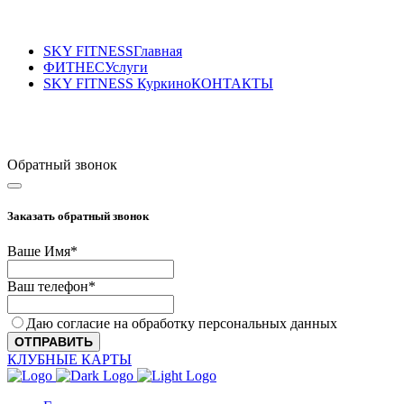
SKY FITNESS
Главная
ФИТНЕС
Услуги
SKY FITNESS Куркино
КОНТАКТЫ
Sky Fitness Куркино
+7 (495) 175-50-55
Обратный звонок
Заказать обратный звонок
Ваше Имя
*
Contact
Ваш телефон
*
Email
*
Даю согласие на обработку персональных данных
ОТПРАВИТЬ
КЛУБНЫЕ КАРТЫ