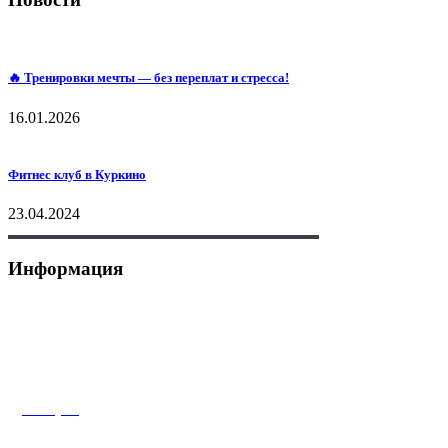
🔥 Тренировки мечты — без переплат и стресса!
16.01.2026
Фитнес клуб в Куркино
23.04.2024
Информация
+7 (495) 175-50-55
+7 (925) 023-02-00
+7 (925) 583-19-28 Whatsapp
Телеграм